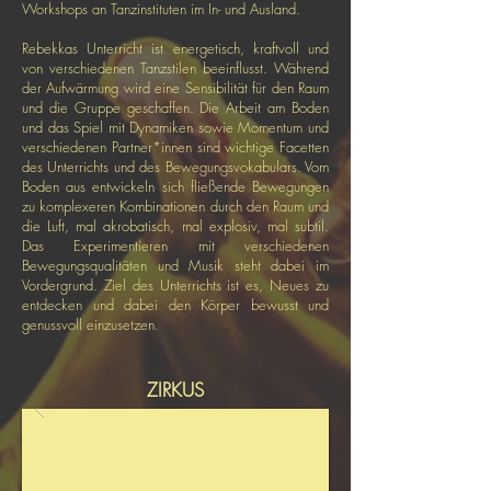
Workshops an Tanzinstituten im In- und Ausland.
Rebekkas Unterricht ist energetisch, kraftvoll und
von verschiedenen Tanzstilen beeinflusst. Während
der Aufwärmung wird eine Sensibilität für den Raum
und die Gruppe geschaffen. Die Arbeit am Boden
und das Spiel mit Dynamiken sowie Momentum und
verschiedenen Partner*innen sind wichtige Facetten
des Unterrichts und des Bewegungsvokabulars. Vom
Boden aus entwickeln sich fließende Bewegungen
zu komplexeren Kombinationen durch den Raum und
die Luft, mal akrobatisch, mal explosiv, mal subtil.
Das Experimentieren mit verschiedenen
Bewegungsqualitäten und Musik steht dabei im
Vordergrund. Ziel des Unterrichts ist es, Neues zu
entdecken und dabei den Körper bewusst und
genussvoll einzusetzen.
ZIRKUS