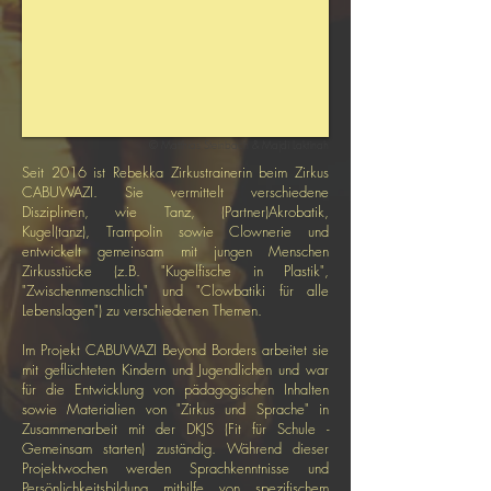
© Matthias Steinbach & Majdi Laktinah
Seit 2016 ist Rebekka Zirkustrainerin beim Zirkus
CABUWAZI. Sie vermittelt verschiedene
Disziplinen, wie Tanz, (Partner)Akrobatik,
Kugel(tanz), Trampolin sowie Clownerie und
entwickelt gemeinsam mit jungen Menschen
Zirkusstücke (z.B. "Kugelfische in Plastik",
"Zwischenmenschlich" und "Clowbatiki für alle
Lebenslagen") zu verschiedenen Themen.
Im Projekt CABUWAZI Beyond Borders arbeitet sie
mit geflüchteten Kindern und Jugendlichen und war
für die Entwicklung von pädagogischen Inhalten
sowie Materialien von "Zirkus und Sprache" in
Zusammenarbeit mit der DKJS (Fit für Schule -
Gemeinsam starten) zuständig. Während dieser
Projektwochen werden Sprachkenntnisse und
Persönlichkeitsbildung mithilfe von spezifischem