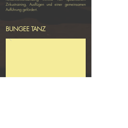
Zirkustraining, Ausflügen und einer gemeinsamen
Aufführung gefördert.
BUNGEE TANZ
Als Bungee Workout® / Bungee Dance -
Trainerin unterrichtet Rebekka Menschen allen
Alters mit und ohne Vorkenntnissen und gibt
Coachings für interessierte Künstler*innen,
die das Bungee ästhetisch nutzen wollen.