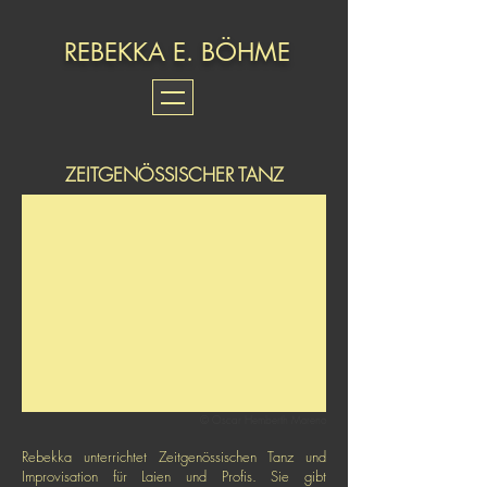
REBEKKA E. BÖHME
ZEITGENÖSSISCHER TANZ
© Oscar Hemberth Moreno
Rebekka unterrichtet Zeitgenössischen Tanz und
Improvisation für Laien und Profis. Sie gibt