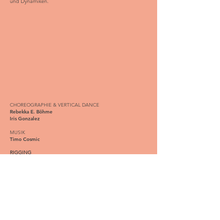
und Dynamiken.
CHOREOGRAPHIE & VERTICAL DANCE
Rebekka E. Böhme
Iris Gonzalez
MUSIK
Timo Cosmic
RIGGING
Patrick Rengstorf
IN KOLLABORATION
mit
Zentrum für Kunst​​ Bremen
Dauer: 17 min.​